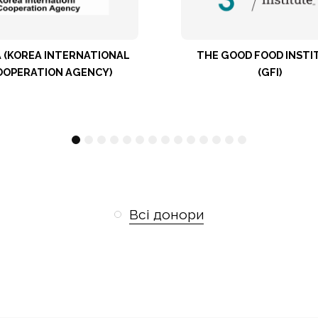
ATIONAL
THE GOOD FOOD INSTITUTE
NCY)
(GFI)
1
2
3
4
5
6
7
8
9
10
11
12
13
14
Всі донори