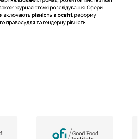
маргіналізованих громад, розвиток мистецтва і
 також журналістські розслідування. Сфери
ня включають
рівність в освіті
, реформу
го правосуддя та гендерну рівність.