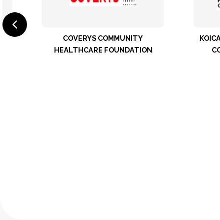
COVERYS COMMUNITY
KOICA (KOREA INTERN
EALTHCARE FOUNDATION
COOPERATION AGE