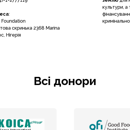
4)-1-2777119
землю
для 
культури, а
еса
:
фінансуван
 Foundation
кримінально
това скринька 2368 Marina
с, Нігерія
Всі донори