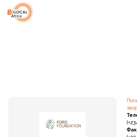
Поси
звор
Тел
(+23
Фак