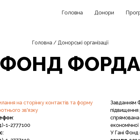
Головна
Донори
Прог
Головна
/
Донорські організації
ФОНД ФОРД
лання на сторінку контактів та форму
Завданням 
отнього зв'язку
підвищення 
ефон
:
спрямована 
4)-1-2777100
економічної
с
:
У Гані Фонд 