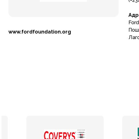
(+23
Адр
Ford
Пош
www.fordfoundation.org
Лаго