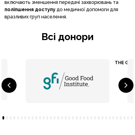
включають зменшення передачі захворювань та
поліпшення доступу
до медичної допомоги для
вразливих груп населення.
Всі донори
GIZ
THE GOOD
4
5
6
7
8
9
10
11
12
13
14
15
16
17
18
19
20
21
22
23
24
25
26
27
28
29
30
31
32
33
34
35
36