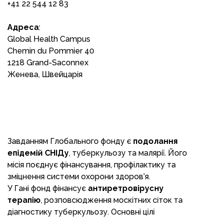
+41 22 544 12 83
Адреса
:
Global Health Campus
Chemin du Pommier 40
1218 Grand-Saconnex
Женева, Швейцарія
Завданням Глобального фонду є
подолання
епідемій СНІДу
, туберкульозу та малярії. Його
місія поєднує фінансування, профілактику та
зміцнення системи охорони здоров’я.
У Гані фонд фінансує
антиретровірусну
терапію
, розповсюдження москітних сіток та
діагностику туберкульозу. Основні цілі