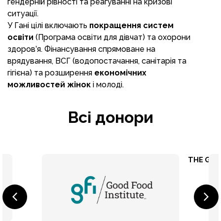
гендерній рівності та реагуванні на кризові
ситуації.
У Гані цілі включають
покращення систем
освіти
(Програма освіти для дівчат) та охорони
здоров’я. Фінансування спрямоване на
врядування, ВСГ (водопостачання, санітарія та
гігієна) та розширення
економічних
можливостей жінок
і молоді.
Всі донори
GIZ
THE GOOD