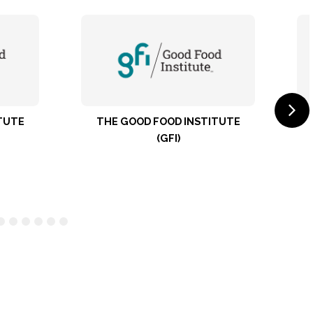
 GOOD FOOD INSTITUTE
ВОЗ ГАНА
(GFI)
34
35
36