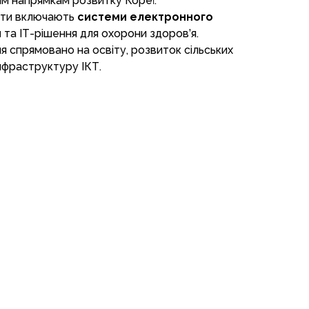
м напрямкам розвитку Кореї.
кти включають
системи електронного
я
та ІТ-рішення для охорони здоров’я.
я спрямовано на освіту, розвиток сільських
інфраструктуру ІКТ.