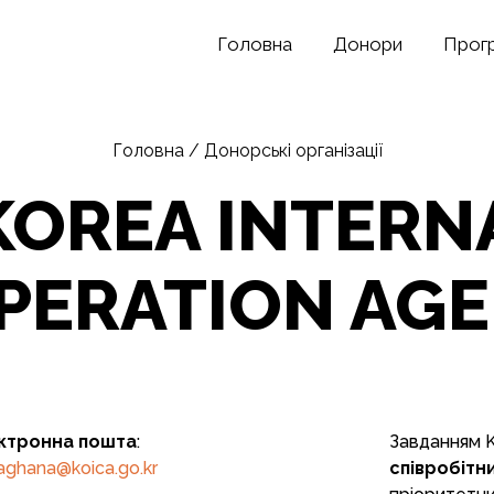
Головна
Донори
Прог
Головна
/
Донорські організації
(KOREA INTERN
PERATION AGE
ктронна пошта
:
Завданням K
aghana@koica.go.kr
співробітн