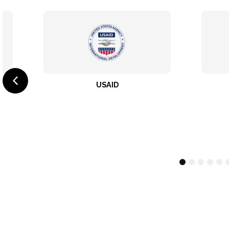
USAID
GIZ
1
2
3
4
5
6
7
8