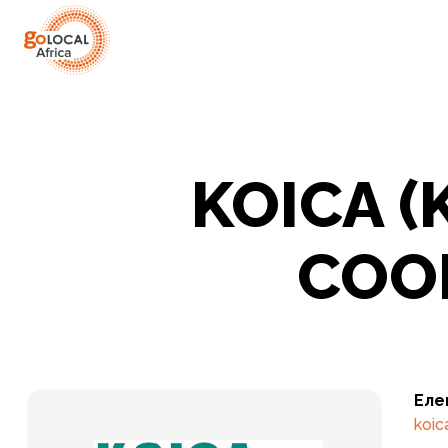
KOICA 
COO
Еле
koic