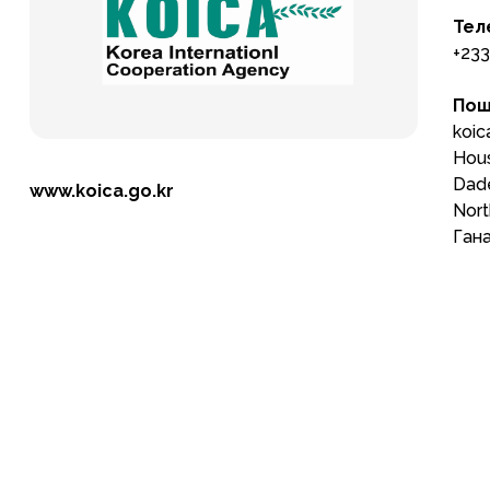
Тел
+233
Пош
koica
Hous
Dade
www.koica.go.kr
Nort
Ган