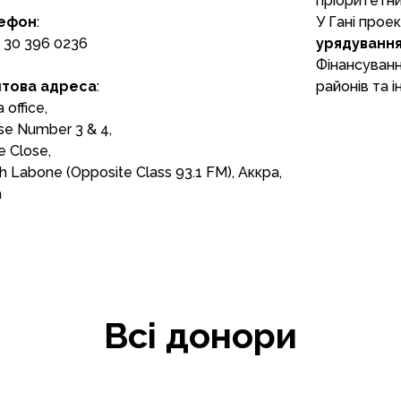
пріоритетни
ефон
:
У Гані прое
 30 396 0236
урядуванн
Фінансуванн
това адреса
:
районів та 
 office,
e Number 3 & 4,
 Close,
h Labone (Opposite Class 93.1 FM), Аккра,
а
Всі донори