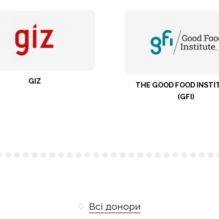
THE GOOD FOOD INSTITUTE
THE
(GFI)
9
10
11
12
13
14
15
16
17
18
19
20
21
22
23
24
25
26
27
28
29
30
31
32
33
Всі донори