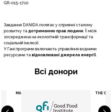
GR-015-1710
Завдання DANIDA полягає у сприянні сталому
розвитку та
дотриманню прав людини
. Її місія
зосереджена на екологічній трансформації та
соціальній інклюзії.
У Гані програми включають управління водними
ресурсами та
відновлювані джерела енергії
.
Всі донори
MASTERCARD FOUNDATION
THE GOOD